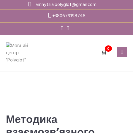
Skip
vinnytsia.polyglot@gmail.com
to
+380679198748
content
0
🛒
Методика