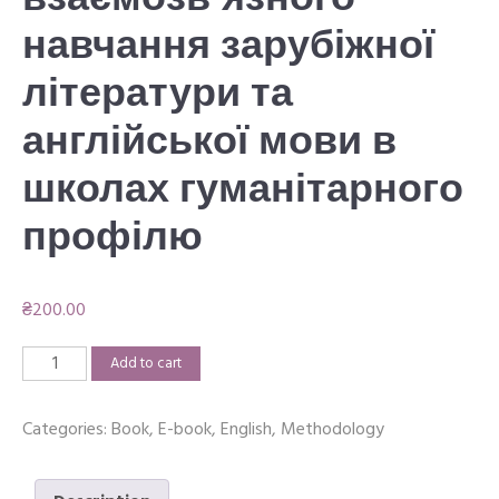
взаємозв’язного
навчання зарубіжної
літератури та
англійської мови в
школах гуманітарного
профілю
₴
200.00
Методика
Add to cart
взаємозв'язного
навчання
Categories:
Book
,
E-book
,
English
,
Methodology
зарубіжної
літератури
та