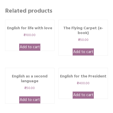
Related products
English for life with love
The Flying Carpet (e-
book)
₴
100.00
₴
50.00
Add to cart
Add to cart
English as a second
English for the President
language
₴
400.00
₴
50.00
Add to cart
Add to cart