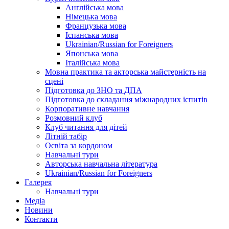
Англійська мова
Німецька мова
Французька мова
Іспанська мова
Ukrainian/Russian for Foreigners
Японська мова
Італійська мова
Мовна практика та акторська майстерність на
сцені
Підготовка до ЗНО та ДПА
Підготовка до складання міжнародних іспитів
Корпоративне навчання
Розмовний клуб
Клуб читання для дітей
Літній табір
Освіта за кордоном
Навчальні тури
Авторська навчальна література
Ukrainian/Russian for Foreigners
Галерея
Навчальні тури
Медіа
Новини
Контакти