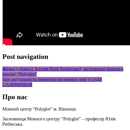
Post navigation
Жінки у бізнесі. Історія Юлії Рибінської, засновниці мовного
центру “Polyglot”
Про актуальність вивчення іноземних мов у студії
UA:ВІННИЦЯ
Про нас
Мовний центр “Polyglot” м. Вінниця.
Засновниця Мовного центру “Polyglot” – професор Юлія
Рибінська.