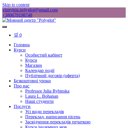
Skip to content
vinnytsia.polyglot@gmail.com
+380679198748
🛒
0
Головна
Курси
Особистий кабінет
Курси
Магазин
Календар події
Публічний договір (оферта)
Безкоштовні уроки
Про нас
Professor Julia Rybinska
Laura L. Bohanan
Наші студенти
Послуги
Усі види перекладів
Переклад, написання пісень
Засвідчення перекладів печаткою
Курси іноземних мов